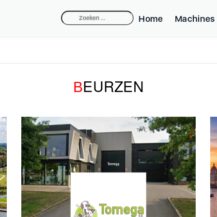
Home
Machines
Zoeken
naar:
Compacte Do
Industriele 
EURZEN
Belpump-lift
B
Taarten Appa
Beldos Spuit
Mini-fill Spui