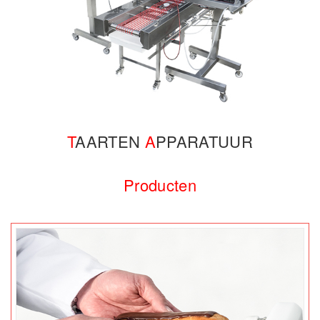
T
AARTEN
A
PPARATUUR
Producten