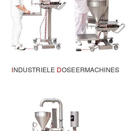
I
NDUSTRIELE
D
OSEERMACHINES