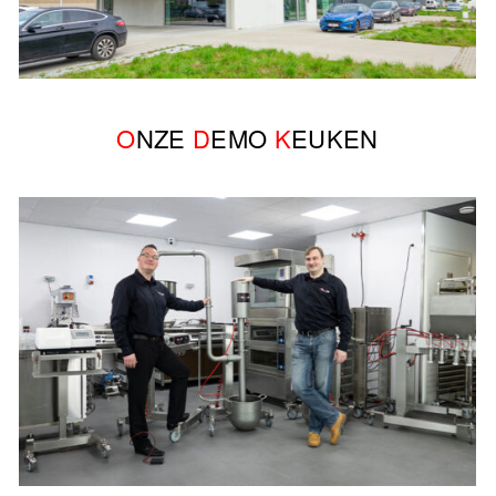
O
NZE
D
EMO
K
EUKEN