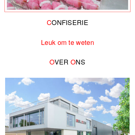
C
ONFISERIE
Leuk om te weten
O
VER
O
NS