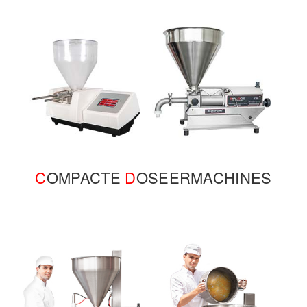
C
OMPACTE
D
OSEERMACHINES