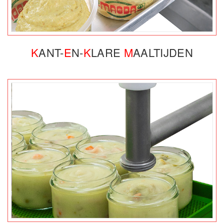
K
ANT-
E
N-
K
LARE
M
AALTIJDEN