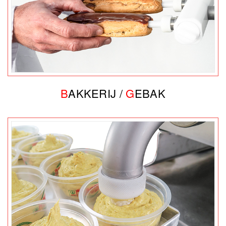
B
AKKERIJ /
G
EBAK