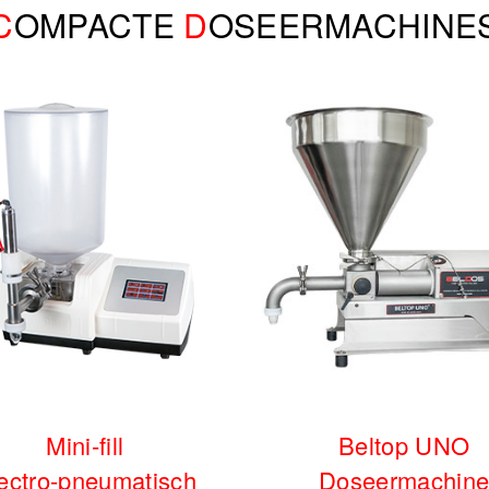
C
OMPACTE
D
OSEERMACHINE
Mini-fill
Beltop UNO
ectro-pneumatisch
Doseermachin