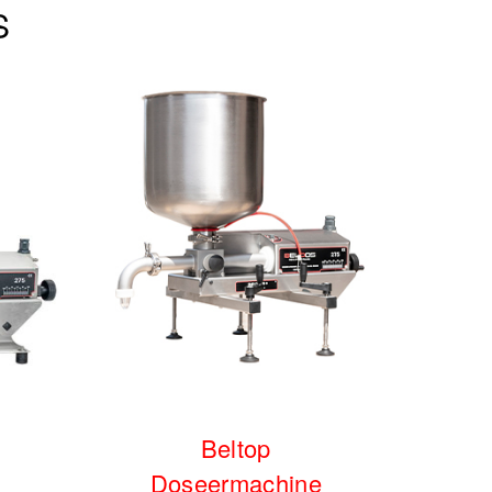
S
Beltop
e
Doseermachine