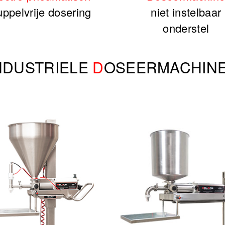
uppelvrije dosering
niet instelbaar
onderstel
NDUSTRIELE
D
OSEERMACHIN