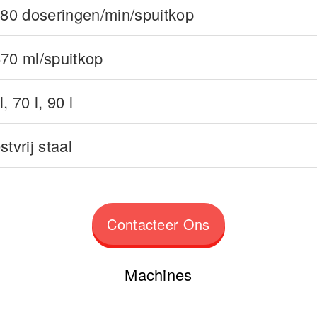
 80 doseringen/min/spuitkop
670 ml/spuitkop
l, 70 l, 90 l
stvrij staal
Contacteer Ons
Machines